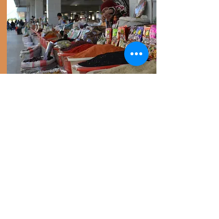
Photo : un marché à Samarcande
Région de Tashkent
Jour 13 : Train pour Tashkent (3h)
le matin. Visite de la ville moderne,
puis de la vieille ville. Mausolées,
mosquées et places.
Ballades libres ou guidées, temps