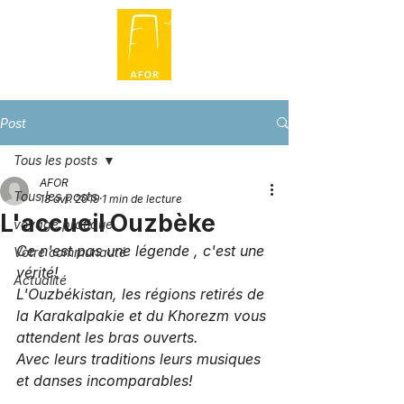
Post
Tous les posts
AFOR
Tous les posts
18 avr. 2019
1 min de lecture
L'accueil Ouzbèke
voyage pratique
Ce n'est pas une légende , c'est une 
Votre communauté
vérité!
Actualité
L'Ouzbékistan, les régions retirés de 
la Karakalpakie et du Khorezm vous 
attendent les bras ouverts.
Avec leurs traditions leurs musiques 
et danses incomparables!