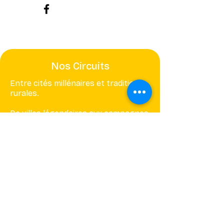
Nos Circuits
Entre cités millénaires et traditions
rurales.
De villes légendaires aux campagnes
authentiques.
Ouzbékistan : patrimoine et
authenticité.
Entre histoire et traditions vivantes.
Conseil de voyage
Ouzbékistan
Quand partir en Ouzbékistan?